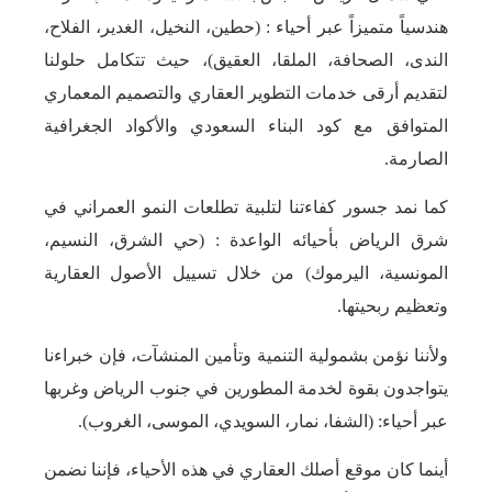
هندسياً متميزاً عبر أحياء : (حطين، النخيل، الغدير، الفلاح،
الندى، الصحافة، الملقا، العقيق)، حيث تتكامل حلولنا
لتقديم أرقى خدمات التطوير العقاري والتصميم المعماري
المتوافق مع كود البناء السعودي والأكواد الجغرافية
الصارمة.
كما نمد جسور كفاءتنا لتلبية تطلعات النمو العمراني في
شرق الرياض بأحيائه الواعدة : (حي الشرق، النسيم،
المونسية، اليرموك) من خلال تسييل الأصول العقارية
وتعظيم ربحيتها.
ولأننا نؤمن بشمولية التنمية وتأمين المنشآت، فإن خبراءنا
يتواجدون بقوة لخدمة المطورين في جنوب الرياض وغربها
عبر أحياء: (الشفا، نمار، السويدي، الموسى، الغروب).
أينما كان موقع أصلك العقاري في هذه الأحياء، فإننا نضمن