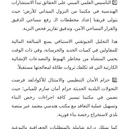
1️⃣ التأسيس العلمي المبني على الحقائق تبدأ الاستشارات
الهندسية في مكتبنا من النزول الميداني للأرض؛ حيث
يتولى فريقنا إعداد مخططات الـ رفع مساحي الدقيق
والقرار المساحي الآمن، وتدقيق تقارير فحص التربة.
هذا التحليل الجيوتقني الاستباقي يمنع المبالغة المالية
للمقاولين في كميات الحديد والخرسانة، وفي ذات الوقت
يحمي المنشأة من مخاطر الهبوط والتصدعات الإنشائية
الكارثية التي قد تكلفك ثروات طائلة لمعالجتها مستقبلاً.
2️⃣ حزام الأمان التنظيمي والامتثال للأكوادلقد فرضت
التحولات البلدية الحديثة حزام أمان صارم للمباني؛ حيث
نضمن في مكتبنا تيسير كافة اجراءات رخص البناء
وتسهيل عملية التعاقد مع مكتب هندسي معتمد عبر منصة
بلدي لاستخراج رخصة بناء فورية.
كما نمتلك دراية شاملة بالمتطلبات الجغرافية والنوعية