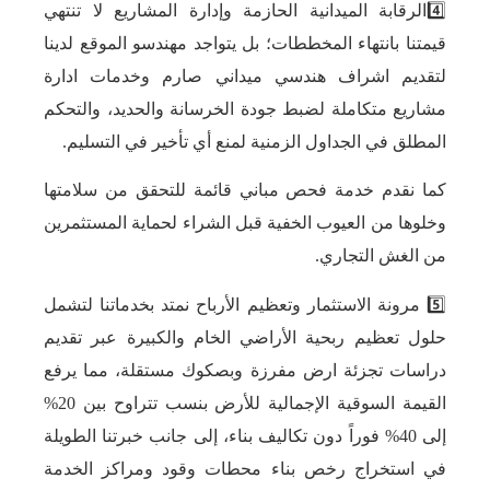
4️⃣الرقابة الميدانية الحازمة وإدارة المشاريع لا تنتهي
قيمتنا بانتهاء المخططات؛ بل يتواجد مهندسو الموقع لدينا
لتقديم اشراف هندسي ميداني صارم وخدمات ادارة
مشاريع متكاملة لضبط جودة الخرسانة والحديد، والتحكم
المطلق في الجداول الزمنية لمنع أي تأخير في التسليم.
كما نقدم خدمة فحص مباني قائمة للتحقق من سلامتها
وخلوها من العيوب الخفية قبل الشراء لحماية المستثمرين
من الغش التجاري.
5️⃣ مرونة الاستثمار وتعظيم الأرباح نمتد بخدماتنا لتشمل
حلول تعظيم ربحية الأراضي الخام والكبيرة عبر تقديم
دراسات تجزئة ارض مفرزة وبصكوك مستقلة، مما يرفع
القيمة السوقية الإجمالية للأرض بنسب تتراوح بين 20%
إلى 40% فوراً دون تكاليف بناء، إلى جانب خبرتنا الطويلة
في استخراج رخص بناء محطات وقود ومراكز الخدمة