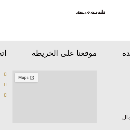
طلب عرض سعر
دة
موقعنا على الخريطة
اتص
ال