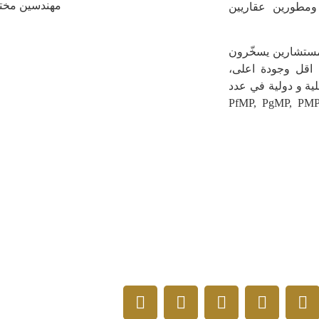
مهندسين مخت
 ومطورين عقاريين
مستشارين يسخّرون
ة اقل وجودة اعلى،
ة و دولية في عدد
PfMP, PgMP, PMP, P3O, PMO-,
جاهز لبدء مشروعك
 بتواصلكم ونسعد بخدمتكم